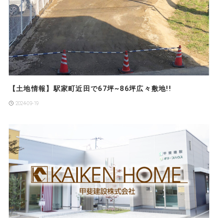
【土地情報】駅家町近田で67坪~86坪広々敷地!!
2024-09-19