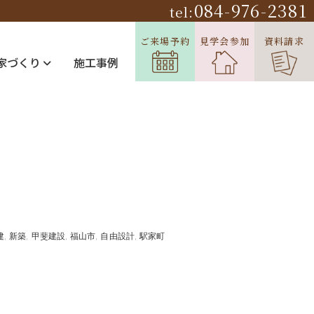
084-976-2381
tel:
ご来場予約
見学会参加
資料請求
家づくり
施工事例
建
新築
甲斐建設
福山市
自由設計
駅家町