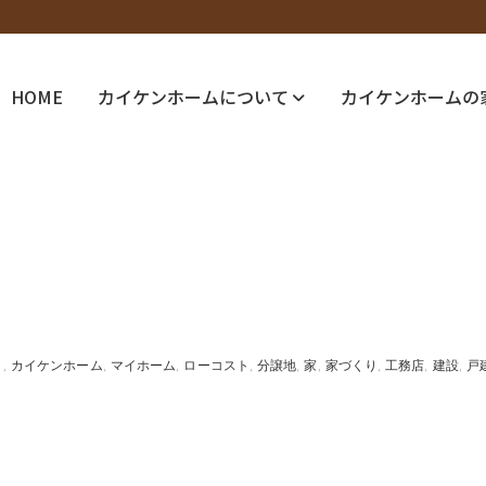
HOME
カイケンホームについて
カイケンホームの
く
カイケンホーム
マイホーム
ローコスト
分譲地
家
家づくり
工務店
建設
戸