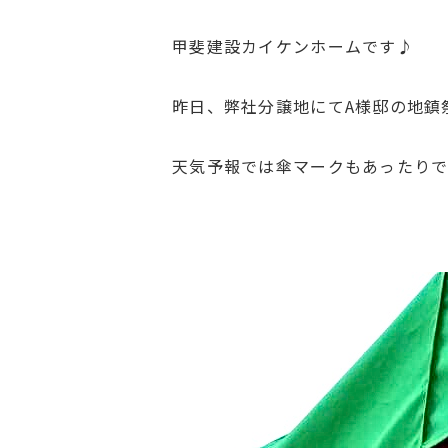
甲斐建設カイケンホームです♪
昨日、弊社分譲地にてA様邸の地鎮
天気予報では傘マークもあったり