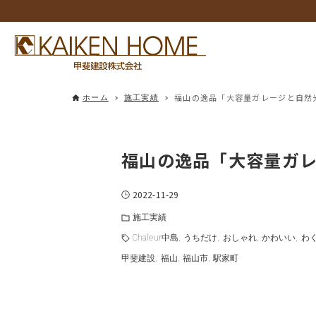
福山の逸品「大容量ガレージと自然
ホーム
施工実績
福山の逸品「大容量ガ
2022-11-29
施工実績
Chaleur中島
うちだけ
おしゃれ
かわいい
わ
甲斐建設
福山
福山市
駅家町